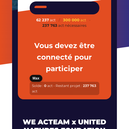
62 237
act
/
300 000
act
•
237 763
act nécessaires
Vous devez être
connecté pour
participer
Max
Solde :
0
act • Restant projet :
237 763
act
WE ACTEAM x UNITED