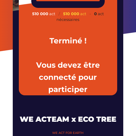
510 000
act
/
510 000
act
•
0
act
nécessaires
Terminé !
Vous devez être
connecté pour
participer
WE ACTEAM x ECO TREE
WE ACT FOR EARTH